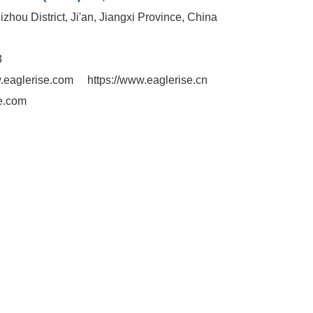
zhou District, Ji'an, Jiangxi Province, China
3
w.eaglerise.com
https://www.eaglerise.cn
e.com