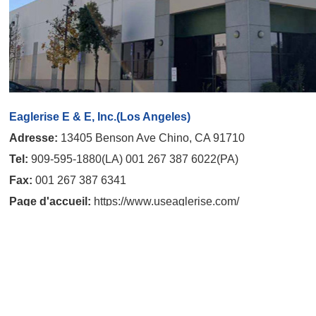
Eaglerise E & E, Inc.(Los Angeles)
Adresse:
13405 Benson Ave Chino, CA 91710
Tel:
909-595-1880(LA) 001 267 387 6022(PA)
Fax:
001 267 387 6341
Page d'accueil:
https://www.useaglerise.com/
E-mail:
sales@useaglerise.com，info@useaglerise.com