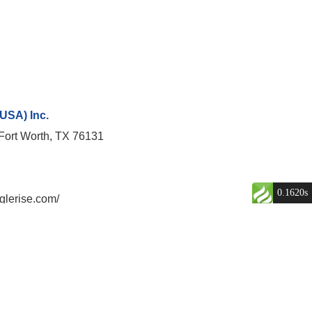
USA) Inc.
Fort Worth, TX 76131
0.1620s
glerise.com/
m