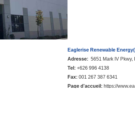
Eaglerise Renewable Energy(
Adresse
:
5651 Mark IV Pkwy, 
Tel:
+626 996 4138
Fax:
001 267 387 6341
Page d'accueil
:
https://www.ea
E-mail:
sales@useaglerise.co
Eaglerise Electric GmbH.