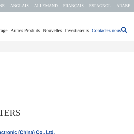
NE
ANGLAIS
ALLEMAND
FRANÇAIS
ESPAGNOL
ARABE
rage
Autres Produits
Nouvelles
Investisseurs
Contactez nous
TERS
ectronic (China) Co., Ltd.