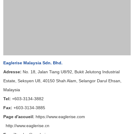
E-mail:
sales@eaglerise.com
Eaglerise Electric GmbH.
Adresse
:
Marcel-Breuer-Str.15 , 80807 München
Page d'accueil
:
https://de.eaglerise.com/