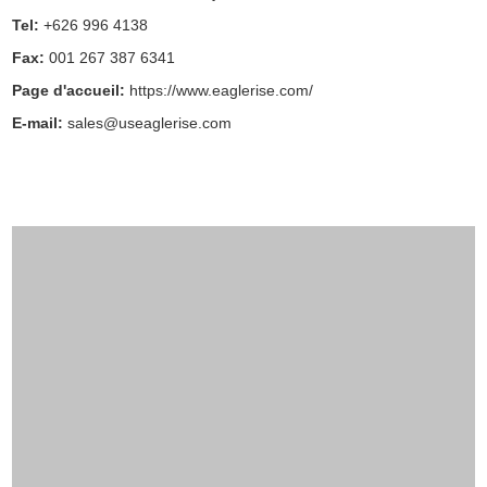
Tel:
+626 996 4138
Fax:
001 267 387 6341
Page d'accueil
:
https://www.eaglerise.com/
E-mail:
sales@useaglerise.com
Eaglerise Malaysia Sdn. Bhd.
Adresse
:
No. 18, Jalan Tiang U8/92, Bukit Jelutong Industrial
Estate, Seksyen U8, 40150 Shah Alam, Selangor Darul Ehsan,
Malaysia
Tel:
+603-3134-3882
Fax:
+603-3134-3885
Page d'accueil
:
https://www.eaglerise.com
http://www.eaglerise.cn