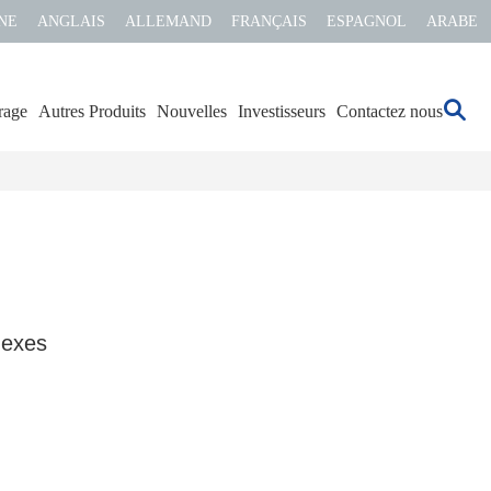
NE
ANGLAIS
ALLEMAND
FRANÇAIS
ESPAGNOL
ARABE
rage
Autres Produits
Nouvelles
Investisseurs
Contactez nous
nexes